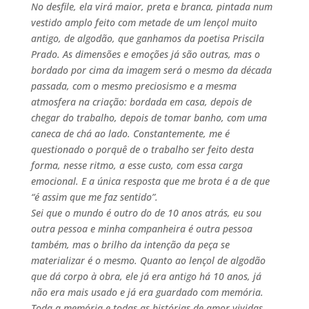
No desfile, ela virá maior, preta e branca, pintada num
vestido amplo feito com metade de um lençol muito
antigo, de algodão, que ganhamos da poetisa Priscila
Prado. As dimensões e emoções já são outras, mas o
bordado por cima da imagem será o mesmo da década
passada, com o mesmo preciosismo e a mesma
atmosfera na criação: bordada em casa, depois de
chegar do trabalho, depois de tomar banho, com uma
caneca de chá ao lado. Constantemente, me é
questionado o porquê de o trabalho ser feito desta
forma, nesse ritmo, a esse custo, com essa carga
emocional. E a única resposta que me brota é a de que
“é assim que me faz sentido”.
Sei que o mundo é outro do de 10 anos atrás, eu sou
outra pessoa e minha companheira é outra pessoa
também, mas o brilho da intenção da peça se
materializar é o mesmo. Quanto ao lençol de algodão
que dá corpo à obra, ele já era antigo há 10 anos, já
não era mais usado e já era guardado com memória.
Toda a memória e todas as histórias de amor vividas