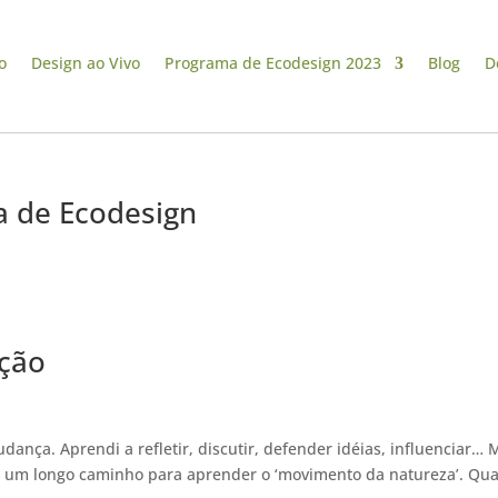
o
Design ao Vivo
Programa de Ecodesign 2023
Blog
D
 de Ecodesign
ção
ança. Aprendi a refletir, discutir, defender idéias, influenciar… 
oi um longo caminho para aprender o ‘movimento da natureza’. Qu