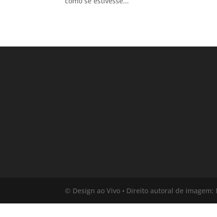
como se estivesse...
© Design ao Vivo • Direito autoral de imagem: