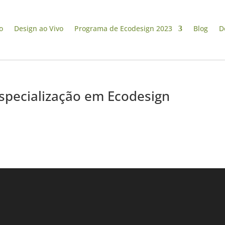
o
Design ao Vivo
Programa de Ecodesign 2023
Blog
D
specialização em Ecodesign